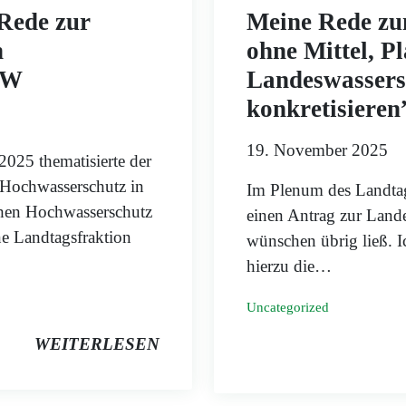
Rede zur
Meine Rede zu
n
ohne Mittel, P
RW
Landeswasserst
konkretisieren
19. November 2025
25 thematisierte der
Hochwasserschutz in
Im Plenum des Landta
hen Hochwasserschutz
einen Antrag zur Landes
ne Landtagsfraktion
wünschen übrig ließ. I
hierzu die…
Uncategorized
WEITERLESEN