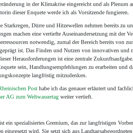
ränderung in der Klimakrise eingereicht und als Plenum 
torin dieser Enquete werde ich als Vorsitzende fungieren.
ie Starkregen, Dürre und Hitzewellen nehmen bereits zu u
gen machen eine vertiefte Auseinandersetzung mit der Ve
ressourcen notwendig, zumal der Bereich bereits von z
 geprägt ist. Das Finden und Nutzen von innovativen und 
ieser Herausforderungen ist eine zentrale Zukunftsaufgabe
Enquete sein, Handlungsempfehlungen zu erarbeiten und d
ungskonzepte langfristig mitzudenken.
Rheinischen Post
habe ich das genauer erläutert und fachli
ser AG zum Weltwassertag
weiter vertieft.
t ein spezialisiertes Gremium, das zur langfristigen Vorb
 eingesetzt wird. Sie setzt sich aus Landtagsabgeordnete