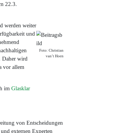
am 22.3.
nd werden weiter
rfügbarkeit und
unehmend
nachhaltigen
Foto: Christian
van’t Hoen
. Daher wird
a vor allem
ch im
Glasklar
ereitung von Entscheidungen
n und externen Experten